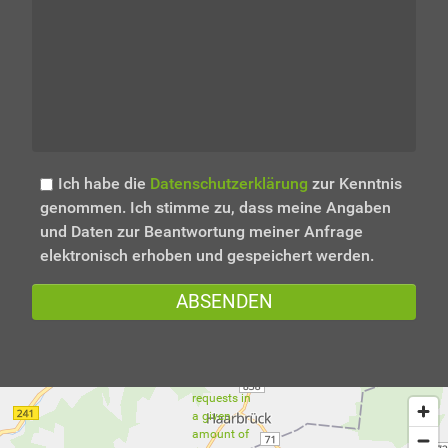
Ich habe die
Datenschutzerklärung
zur Kenntnis
Too
genommen. Ich stimme zu, dass meine Angaben
und Daten zur Beantwortung meiner Anfrage
Many
elektronisch erhoben und gespeichert werden.
Requests
ABSENDEN
The user
has sent
too many
requests in
a given
amount of