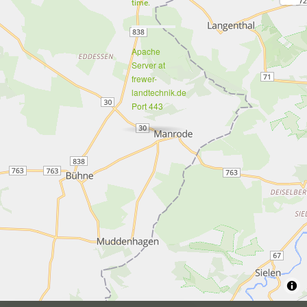
time.
Apache
Server at
frewer-
landtechnik.de
Port 443