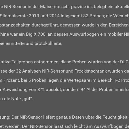
IR-Sensor in der Maisernte sehr präzise ist, belegt ein aktuel
r Silomaisernte 2013 und 2014 insgesamt 32 Proben; die Versuc
stanzgehalten durchgeführt, gemessen wurde in den Bereichen 
ine war ein Big X 700, an dessen Auswurfbogen ein mobiler NIR
e ermittelte und protokollierte.
tive Teilproben entnommen; diese Proben wurden von der DLG 
isse der 32 Analysen NIR-Sensor und Trockenschrank wurden da
Prozent, bei 5 Proben lagen die Wertepaare im Bereich 1-2 Pro
ner Abweichung von 3 % absolut, sondern 94 % der Proben inner
n die Note „gut“.
sung: Der NIR-Sensor liefert genaue Daten über die Feuchtigkeit
t werden. Der NIR-Sensor lässt sich leicht am Auswurfbogen de