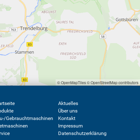
© OpenMapTiles
© OpenStreetMap contributors
artseite
Aktuelles
odukte
Über uns
u-/Gebrauchtmaschinen
Kontakt
etmaschinen
Impressum
rvice
Datenschutzerklärung