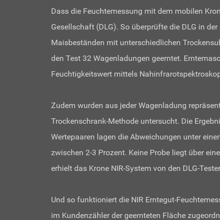
Dass die Feuchtemessung mit dem mobilen Krone N
Gesellschaft (DLG). So überprüfte die DLG in de
Maisbeständen mit unterschiedlichen Trockensub
den Test 32 Wagenladungen geerntet. Erntemasch
Feuchtigkeitswert mittels Nahinfrarotspektroskopi
Zudem wurden aus jeder Wagenladung repräsenta
Trockenschrank-Methode untersucht. Die Ergebn
Wertepaaren lagen die Abweichungen unter einem 
zwischen 2-3 Prozent. Keine Probe liegt über ei
erhielt das Krone NIR-System von den DLG-Tester
Und so funktioniert die NIR Erntegut-Feuchtemes
im Kundenzähler der geernteten Fläche zugeordne