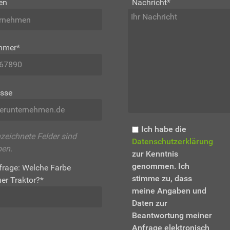
en
Nachricht
*
mmer
*
esse
Ich habe die
zeichnete Felder sind
Datenschutzerklärung
ben.
zur Kenntnis
genommen. Ich
frage: Welche Farbe
stimme zu, dass
uer Traktor?
*
meine Angaben und
Daten zur
Beantwortung meiner
Anfrage elektronisch